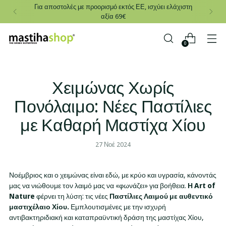
Για αποστολές με προορισμό εκτός ΕΕ, ισχύει ελάχιστη
αξία 69€
0
Χειμώνας Χωρίς
Πονόλαιμο: Νέες Παστίλιες
με Καθαρή Μαστίχα Χίου
27 Νοέ 2024
Νοέμβριος και ο χειμώνας είναι εδώ, με κρύο και υγρασία, κάνοντάς
μας να νιώθουμε τον λαιμό μας να «φωνάζει» για βοήθεια.
Η Art of
Nature
φέρνει τη λύση: τις νέες
Παστίλιες Λαιμού με αυθεντικό
μαστιχέλαιο Χίου.
Εμπλουτισμένες με την ισχυρή
αντιβακτηριδιακή και καταπραϋντική δράση της μαστίχας Χίου,