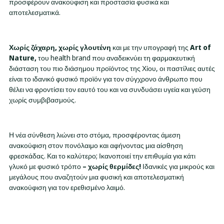
προσφέρουν ανακούφιση και προστασία φυσικά και
αποτελεσματικά.
Χωρίς ζάχαρη, χωρίς γλουτένη
και με την υπογραφή της
Art of
Nature,
του health brand που αναδεικνύει τη φαρμακευτική
διάσταση του πιο διάσημου προϊόντος της Χίου, οι παστίλιες αυτές
είναι το ιδανικό φυσικό προϊόν για τον σύγχρονο άνθρωπο που
θέλει να φροντίσει τον εαυτό του και να συνδυάσει υγεία και γεύση
χωρίς συμβιβασμούς.
Η νέα σύνθεση λιώνει στο στόμα, προσφέροντας άμεση
ανακούφιση στον πονόλαιμο και αφήνοντας μια αίσθηση
φρεσκάδας. Και το καλύτερο; Ικανοποιεί την επιθυμία για κάτι
γλυκό με φυσικό τρόπο
– χωρίς θερμίδες!
Ιδανικές για μικρούς και
μεγάλους που αναζητούν μια φυσική και αποτελεσματική
ανακούφιση για τον ερεθισμένο λαιμό.