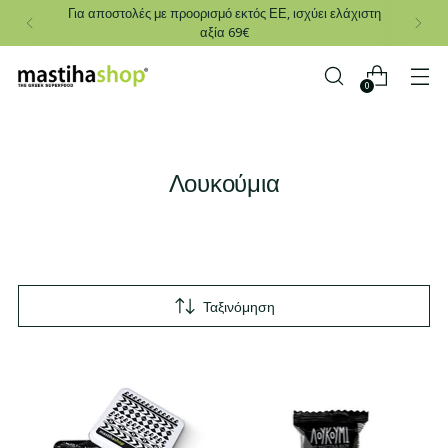
Για αποστολές με προορισμό εκτός ΕΕ, ισχύει ελάχιστη
αξία 69€
0
Λουκούμια
Ταξινόμηση