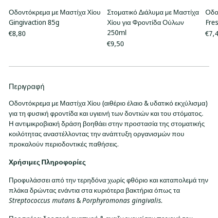
Οδοντόκρεμα με Μαστίχα Χίου
Στοματικό Διάλυμα με Μαστίχα
Οδο
Gingivaction 85g
Χίου για Φροντίδα Ούλων
Fre
250ml
€8,80
€7,
€9,50
Περιγραφή
Προσθήκη
προϊόντος
Οδοντόκρεμα με Μαστίχα Χίου (αιθέριο έλαιο & υδατικό εκχύλισμα)
στο
για τη φυσική φροντίδα και υγιεινή των δοντιών και του στόματος.
καλάθι
Η αντιμικροβιακή δράση βοηθάει στην προστασία της στοματικής
σας
κοιλότητας αναστέλλοντας την ανάπτυξη οργανισμών που
προκαλούν περιοδοντικές παθήσεις.
Χρήσιμες Πληροφορίες
Προφυλάσσει από την τερηδόνα χωρίς φθόριο και καταπολεμά την
πλάκα δρώντας ενάντια στα κυριότερα βακτήρια όπως τα
Streptococcus mutans
&
Porphyromonas gingivalis.