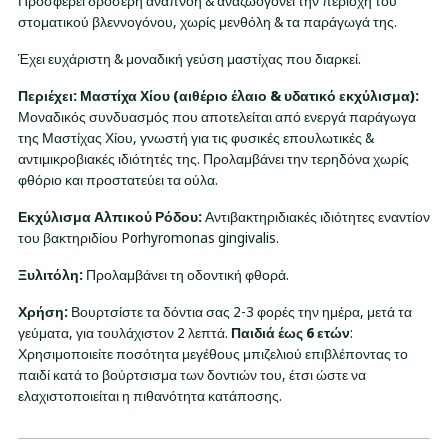
Προσφέρει δροσερή αναπνοή & αναζωογονεί την περιοχή του
στοματικού βλεννογόνου, χωρίς μενθόλη & τα παράγωγά της.
Έχει ευχάριστη & μοναδική γεύση μαστίχας που διαρκεί.
Περιέχει:
Μαστίχα Χίου (αιθέριο έλαιο & υδατικό εκχύλισμα):
Μοναδικός συνδυασμός που αποτελείται από ενεργά παράγωγα
της Μαστίχας Χίου, γνωστή για τις φυσικές επουλωτικές &
αντιμικροβιακές ιδιότητές της. Προλαμβάνει την τερηδόνα χωρίς
φθόριο και προστατεύει τα ούλα.
Εκχύλισμα Αλπικού Ρόδου:
Αντιβακτηριδιακές ιδιότητες εναντίον
του βακτηριδίου Porhyromonas gingivalis.
Ξυλιτόλη:
Προλαμβάνει τη οδοντική φθορά.
Χρήση:
Βουρτσίστε τα δόντια σας 2-3 φορές την ημέρα, μετά τα
γεύματα, για τουλάχιστον 2 λεπτά.
Παιδιά έως 6 ετών
:
Χρησιμοποιείτε ποσότητα μεγέθους μπιζελιού επιβλέποντας το
παιδί κατά το βούρτσισμα των δοντιών του, έτσι ώστε να
ελαχιστοποιείται η πιθανότητα κατάποσης.