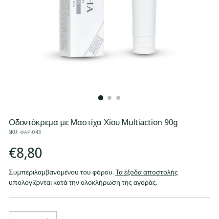
Οδοντόκρεμα με Μαστίχα Χίου Multiaction 90g
SKU: ΦΑΡ-043
Κανονική
€8,80
τιμή
Συμπεριλαμβανομένου του φόρου.
Τα έξοδα αποστολής
υπολογίζονται κατά την ολοκλήρωση της αγοράς.
Ποσότητα