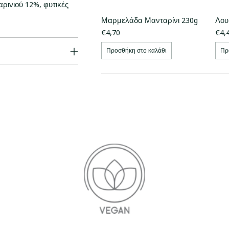
ρινιού 12%, φυτικές
Μαρμελάδα Μανταρίνι 230g
Λου
€4,70
€4,
Προσθήκη στο καλάθι
Πρ
Προσθήκη
προϊόντος
στο
καλάθι
σας