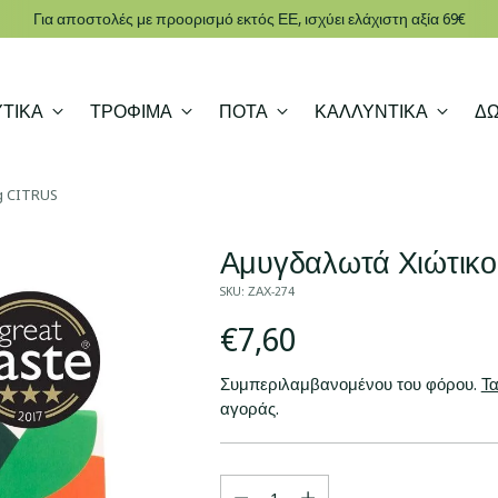
Για αποστολές με προορισμό εκτός ΕΕ, ισχύει ελάχιστη αξία 69€
ΤΙΚΑ
ΤΡΟΦΙΜΑ
ΠΟΤΑ
ΚΑΛΛΥΝΤΙΚΑ
Δ
g CITRUS
Αμυγδαλωτά Χιώτικο
SKU: ΖΑΧ-274
Κανονική
€7,60
τιμή
Συμπεριλαμβανομένου του φόρου.
Τα
αγοράς.
Ποσότητα