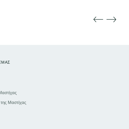
 ΕΜΑΣ
 Μαστίχας
 της Μαστίχας