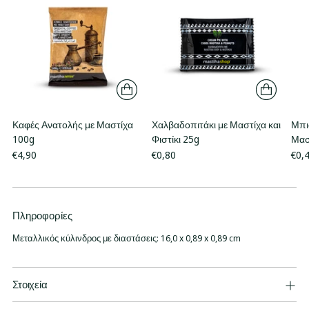
Καφές Ανατολής με Μαστίχα
Χαλβαδοπιτάκι με Μαστίχα και
Μπι
100g
Φιστίκι 25g
Μασ
€4,90
€0,80
€0,
Πληροφορίες
Προσθήκη
προϊόντος
Μεταλλικός κύλινδρος με διαστάσεις: 16,0 x 0,89 x 0,89 cm
στο
καλάθι
σας
Στοιχεία