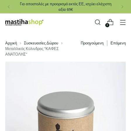
Για αποστολές με προορισμό εκτός ΕΕ, ισχύει ελάχιστη
αξία 69€
0
Αρχική
Συσκευασίες Δώρου
Προηγούμενη
Επόμενη
Μεταλλικός Κύλινδρος "ΚΑΦΕΣ
ΑΝΑΤΟΛΗΣ"