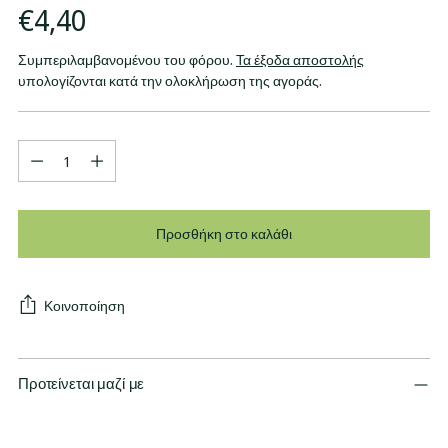
Κανονική
€4,40
τιμή
Συμπεριλαμβανομένου του φόρου.
Τα έξοδα αποστολής
υπολογίζονται κατά την ολοκλήρωση της αγοράς.
Ποσότητα
Προσθήκη στο καλάθι
Κοινοποίηση
Προτείνεται μαζί με