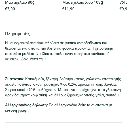
Μαστιχέλαιο 80g
Μαστιχέλαιο Χίου 108g
vol
€3,90
€11,90
€9,
Πληροφορίες
Προσθήκη
προϊόντος
Η μαύρη σοκολάτα είναι πλούσια σε φυσικά αντιοξειδωτικά και
στο
θεωρείται ένα από τα πιο θρεπτικά φυσικά προϊόντα. Η χειροποίητη
καλάθι
σοκολάτα με Μαστίχα Χίου αποτελεί έναν εκρηκτικό συνδυασμό
σας
γεύσεων. Δοκιμάστε την !
Συστατικά:
Κακαόμαζα, ζάχαρη, βούτυρο κακάο, γαλακτωματοποιητής:
λεκιθίνη
σόγιας
, σκόνη μαστίχας Χίου 0,2%, αρωματική ύλη: βανίλια.
Στερεά κακάο 70% τουλάχιστον.
Μπορεί να περιέχει ίχνη από γλουτένη,
αραχίδα (αράπικο φιστίκι), και άλλους ξηρούς καρπούς, γάλα, σουσάμι.
Αλλεργιογόνος δήλωση:
Για αλλεργιογόνα δείτε τα συστατικά με
έντονη
γραφή.