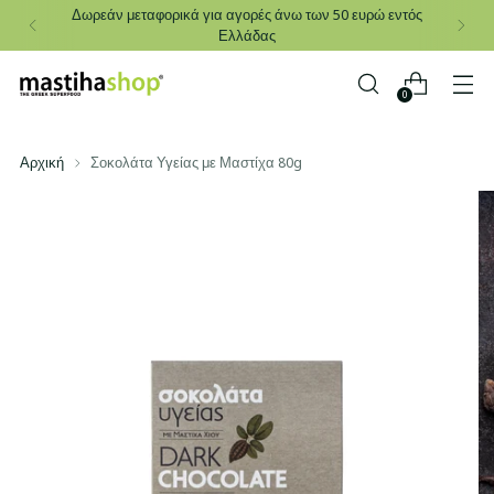
Δωρεάν μεταφορικά για αγορές άνω των 50 ευρώ εντός
Ελλάδας
0
Αρχική
Σοκολάτα Υγείας με Μαστίχα 80g