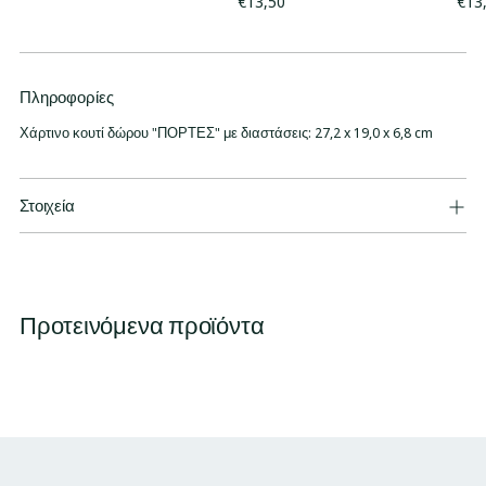
€13,50
€13
Πληροφορίες
Προσθήκη
προϊόντος
Χάρτινο κουτί δώρου "ΠΟΡΤΕΣ" με διαστάσεις: 27,2 x 19,0 x 6,8 cm
στο
καλάθι
σας
Στοιχεία
Προτεινόμενα προϊόντα