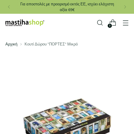
Για αποστολές με προορισμό εκτός ΕΕ, ισχύει ελάχιστη
αξία 69€
0
Αρχική
Κουτί Δώρου "ΠΟΡΤΕΣ" Μικρό