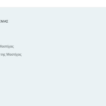
 ΕΜΑΣ
 Μαστίχας
 της Μαστίχας