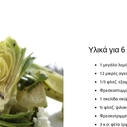
Υλικά για 6
1 μεγάλο λεμό
12 μικρές αγκ
1/3 φλιτζ. εξ
Φρεσκοστυμμέ
1 σκελίδα σκό
½ φλιτζ. ψιλο
Φρεσκοτριμμέ
3 κ.σ. φέτα τρ