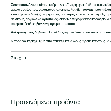
Συστατικά
:
Αλεύρι
σίτου
, κρέμα 25% (ζάχαρη, φυτικά έλαια (φοινικέλ
άμυλο αραβοσίτου, γαλακτωματοποιητής: λεκιθίνη
σόγιας
,
μαστιχέλαι
έλαια (φοινικέλαιο), ζάχαρη,
αυγά
,
βούτυρο
,
κακάο σε σκόνη 3%, σιρ
σε σκόνη, διογκωτικά αρτοποιίας (δισόξινο πυροφωσφορικό νάτριο, δι
αρωματικές ύλες (βανιλίνη, άρωμα μπισκότο).
Αλλεργιογόνος δήλωση:
Για αλλεργιογόνα δείτε τα συστατικά με
έντ
Μπορεί να περιέχει ίχνη από σουσάμι και άλλους ξηρούς καρπούς με 
Στοιχεία
Προτεινόμενα προϊόντα