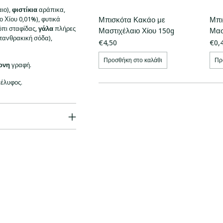
αιο),
φιστίκια
αράπικα,
ο Χίου 0,01%), φυτικά
Μπισκότα Κακάο με
Μπι
όπι σταφίδας,
γάλα
πλήρες
Μαστιχέλαιο Χίου 150g
Μασ
ττανθρακική σόδα),
€4,50
€0,
Προσθήκη στο καλάθι
Πρ
ονη
γραφή.
κέλυφος.
Προσθήκη
προϊόντος
στο
καλάθι
σας