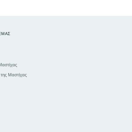
 ΕΜΑΣ
 Μαστίχας
 της Μαστίχας