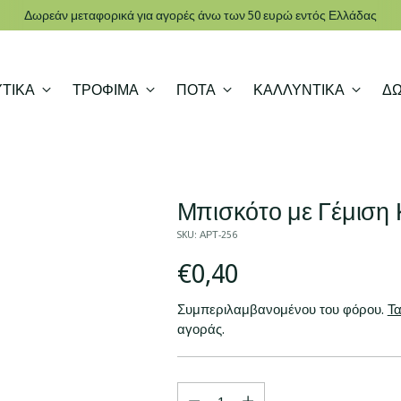
Δωρεάν μεταφορικά για αγορές άνω των 50 ευρώ εντός Ελλάδας
ΤΙΚΑ
ΤΡΟΦΙΜΑ
ΠΟΤΑ
ΚΑΛΛΥΝΤΙΚΑ
Δ
Μπισκότο με Γέμιση
SKU: ΑΡΤ-256
Κανονική
€0,40
τιμή
Συμπεριλαμβανομένου του φόρου.
Τα
αγοράς.
Ποσότητα